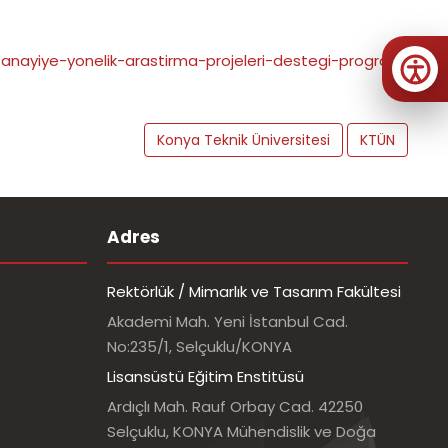
i-sanayiye-yonelik-arastirma-projeleri-destegi-programi
Konya Teknik Üniversitesi
KTÜN
Adres
Rektörlük / Mimarlık ve Tasarım Fakültesi
Akademi Mah. Yeni İstanbul Cad.
No:235/1, Selçuklu/KONYA
Lisansüstü Eğitim Enstitüsü
Ardıçlı Mah. Rauf Orbay Cad. 42250
Selçuklu, KONYA Mühendislik ve Doğa