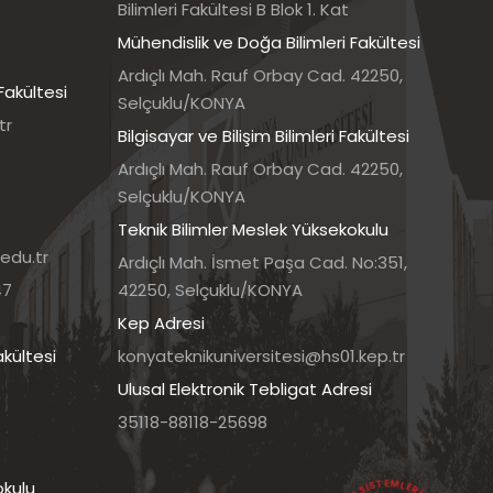
Bilimleri Fakültesi B Blok 1. Kat
Mühendislik ve Doğa Bilimleri Fakültesi
Ardıçlı Mah. Rauf Orbay Cad. 42250,
Fakültesi
Selçuklu/KONYA
tr
Bilgisayar ve Bilişim Bilimleri Fakültesi
Ardıçlı Mah. Rauf Orbay Cad. 42250,
Selçuklu/KONYA
Teknik Bilimler Meslek Yüksekokulu
edu.tr
Ardıçlı Mah. İsmet Paşa Cad. No:351,
47
42250, Selçuklu/KONYA
Kep Adresi
akültesi
konyateknikuniversitesi@hs01.kep.tr
Ulusal Elektronik Tebligat Adresi
35118-88118-25698
okulu