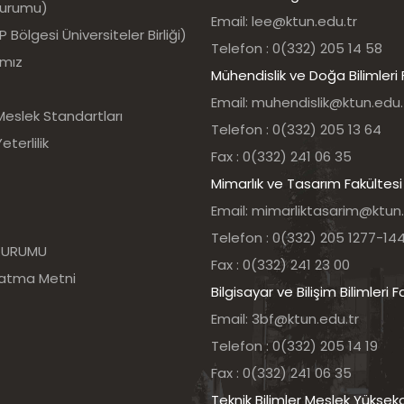
Kurumu)
Email: lee@ktun.edu.tr
Bölgesi Üniversiteler Birliği)
Telefon : 0(332) 205 14 58
ımız
Mühendislik ve Doğa Bilimleri 
Email: muhendislik@ktun.edu.
Meslek Standartları
Telefon : 0(332) 205 13 64
eterlilik
Fax : 0(332) 241 06 35
Mimarlık ve Tasarım Fakültesi
Email: mimarliktasarim@ktun.
Telefon : 0(332) 205 1277-14
 KURUMU
Fax : 0(332) 241 23 00
latma Metni
Bilgisayar ve Bilişim Bilimleri F
Email: 3bf@ktun.edu.tr
Telefon : 0(332) 205 14 19
Fax : 0(332) 241 06 35
Teknik Bilimler Meslek Yüksek