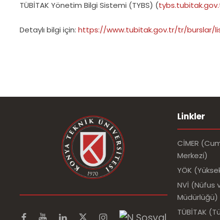
TÜBİTAK Yönetim Bilgi Sistemi (TYBS) (
tybs.tubitak.gov.
Detaylı bilgi için:
https://www.tubitak.gov.tr/tr/burslar/
Linkler
CİMER (Cumh
Merkezi)
YÖK (Yükse
NVİ (Nüfus v
Müdürlüğü)
TÜBİTAK (Tür