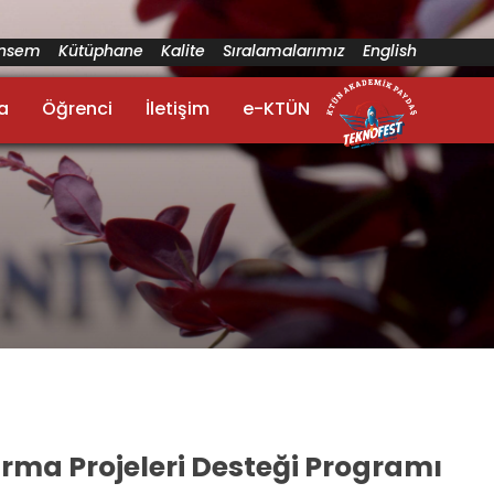
ünsem
Kütüphane
Kalite
Sıralamalarımız
English
a
Öğrenci
İletişim
e-KTÜN
ırma Projeleri Desteği Programı