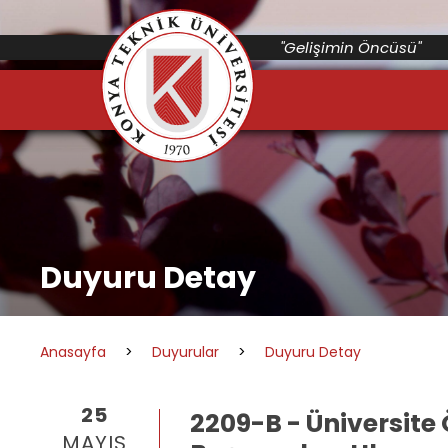
"Gelişimin Öncüsü"
Duyuru Detay
Anasayfa
>
Duyurular
>
Duyuru Detay
25
2209-B - Üniversite
MAYIS