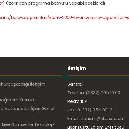
tr
) üzerinden programa başvuru yapabileceklerdir.
lisans/burs-programlari/icerik-2209-b-universite-ogrenciler
İletişim
urbaşkanlığı İletişim
Santral
Telefon: (0332) 205 10 00
köğretim Kurulu)
Rektörlük
e Vatandaşlık İşleri Genel
Fax : 0(332) 354 00 12
Email : iletisim@ktun.edu.tr
kiye Bilimsel ve Teknolojik
Lisansüstü Eğitim Enstitüsü