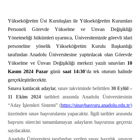
Yükseköğretim Üst Kuruluşları ile Yükseköğretim Kurumları
Personeli Görevde Yükselme ve Unvan Değişikliği
Yönetmeliği hükümleri uyarınca, Üniversitemizde görevli idari
personeline yönelik Yükseköğretim Kurulu Başkanlığı
tarafından Anadolu Üniversitesine yaptırılacak olan
Görevde
Yükselme ve Ünvan Değişikliği merkezi yazılı sınavları
1
0
Kasım 2024 Pazar
günü
saat 14:30
’da tek oturum halinde
gerçekleştirilecektir.
Sınava katılacak adaylar
, sınav takviminde belirtilen
30 Eylül –
11 Ekim 2024
tarihleri arasında Anadolu Üniversitesinin
“Aday İşlemleri Sistemi” (
https://sinavbasvuru.anadolu.edu.tr/
)
üzerinden sınav başvurularını yapacaktır. İlgili tarihler arasında
başvuru sürecini tamamlamayan adayların başvurusu geçersiz
sayılacaktır.
Anadolu Üniversitesi tarafından verilen sınav hazırlık, sınavın