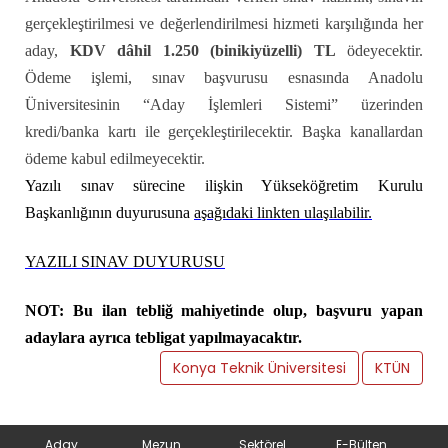
gerçekleştirilmesi ve değerlendirilmesi hizmeti karşılığında her
aday,
KDV dâhil 1.250 (binikiyüzelli) TL
ödeyecektir.
Ödeme işlemi, sınav başvurusu esnasında Anadolu
Üniversitesinin “Aday İşlemleri Sistemi” üzerinden
kredi/banka kartı ile gerçekleştirilecektir. Başka kanallardan
ödeme kabul edilmeyecektir.
Yazılı sınav sürecine ilişkin Yükseköğretim Kurulu
Başkanlığının duyurusuna
aşağıdaki linkten ulaşılabilir.
YAZILI SINAV DUYURUSU
NOT: Bu ilan tebliğ mahiyetinde olup, başvuru yapan
adaylara ayrıca tebligat yapılmayacaktır.
Konya Teknik Üniversitesi
KTÜN
Aday
Mezun
Sektörel
E-Bülten