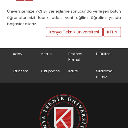
Üniversitemize YKS Ek yerleştirme sonucunda yerleşen bütün
öğrencilerimizi tebrik eder, yeni eğitim öğretim yılında
başarılar dileriz.
Konya Teknik Üniversitesi
KTÜN
Aday
Mezun
Sektörel
E-Bülten
Hizmet
Ktunsem
Kütüphane
Kalite
Sıralamal
arımız