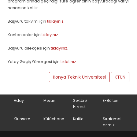
programlarında geçirdiği süre öğrencinin başvuracağı yarıyıl
hesabına katılır.
Başvuru takvimi için
tıklayınız.
Kontenjanlar için
tıklayınız.
Başvuru dilekçesi için
tıklayınız
.
Yatay Geçiş Yönergesi için
tıklatınız.
Konya Teknik Üniversitesi
KTÜN
Aday
Mezun
Sektörel
E-Bülten
Hizmet
Ktunsem
Kütüphane
Kalite
Sıralamal
arımız