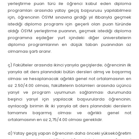
yerleştirme puan türü ile öğrenci kabul eden diploma
programları arasında yatay geçiş başvurusu yapılabilmesi
için, öğrencinin ÖSYM sınavına girdiği yıl itibarıyla geçmek
istediği diploma programı için geçerli olan puan türünde
aldığı ÖSYM yerleştirme puanının, geçmek istediği diploma
programına eşdeğer yurt içindeki diğer üniversitelerin
diploma programlarının en düşük taban puanından az
olmaması şartı aranır.
ç) Fakülteler arasında ikinci yarıyıla geçişlerde; öğrencinin ilk
yarıyıla ait ders planındaki bütün dersleri almış ve başarmış
olması ve hesaplanacak ağırlıklı genel not ortalamasının en
az 2.50/4.00 olması, fakültelerin bölümleri arasında üçüncü
yarıyıl ve program uyumunun sağlanması durumunda
beşinci yarıyıl için yapılacak başvurularda öğrencinin;
ayrılacağı birimin ilk iki yarıyıla ait ders planındaki derslerin
tamamını başarmış olması ve ağırlıklı genel not
ortalamasının en az 2,75/4.00 olması gereklidir.
d) Yatay geçiş yapan öğrencinin daha önceki yükseköğretim