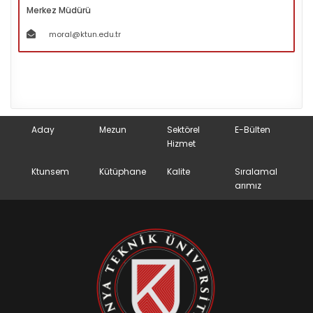
Merkez Müdürü
moral@ktun.edu.tr
Aday
Mezun
Sektörel
E-Bülten
Hizmet
Ktunsem
Kütüphane
Kalite
Sıralamal
arımız