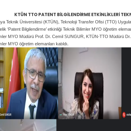
KTÜN TTO PATENT BİLGİLENDİRME ETKİNLİKLERİ TEKN
ya Teknik Üniversitesi (KTÜN), Teknoloji Transfer Ofisi (TTO) Uygu
elik ‘Patent Bilgilendirme’ etkinliği Teknik Bilimler MYO öğretim eleman
imler MYO Müdürü Prof. Dr. Cemil SUNGUR, KTÜN-TTO Müdürü Dr.
imler MYO öğretim elemanları katıldı.