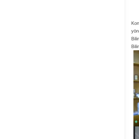
Kon
yön
Bil
Bil