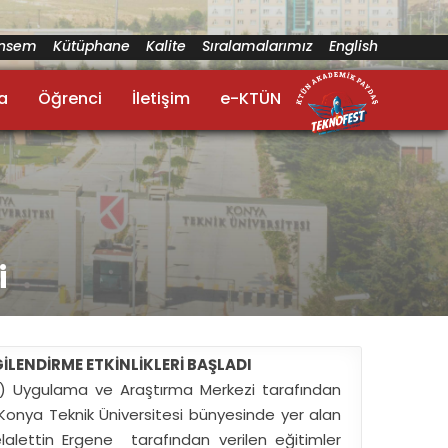
ünsem
Kütüphane
Kalite
Sıralamalarımız
English
a
Öğrenci
İletişim
e-KTÜN
i
GİLENDİRME ETKİNLİKLERİ BAŞLADI
TO) Uygulama ve Araştırma Merkezi tarafından
ı. Konya Teknik Üniversitesi bünyesinde yer alan
lettin Ergene tarafından verilen eğitimler