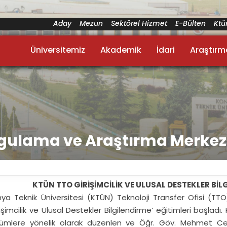
Aday
Mezun
Sektörel Hizmet
E-Bülten
Kt
Üniversitemiz
Akademik
İdari
Araştırm
Uygulama ve Araştırma Merkez
KTÜN TTO GİRİŞİMCİLİK VE ULUSAL DESTEKLER BİL
ya Teknik Üniversitesi (KTÜN) Teknoloji Transfer Ofisi (T
rişimcilik ve Ulusal Destekler Bilgilendirme’ eğitimleri başlad
ümlere yönelik olarak düzenlen ve Öğr. Göv. Mehmet Cela