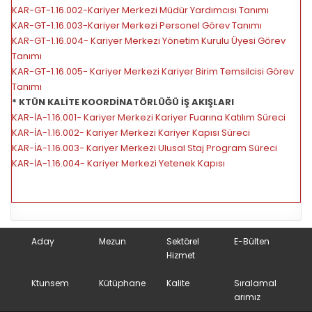
KAR-GT-1.16.002-Kariyer Merkezi Müdür Yardımcısı Tanımı
KAR-GT-1.16.003-Kariyer Merkezi Personel Görev Tanımı
KAR-GT-1.16.004- Kariyer Merkezi Yönetim Kurulu Üyesi Görev
Tanımı
KAR-GT-1.16.005- Kariyer Merkezi Kariyer Birim Temsilcisi Görev
Tanımı
* KTÜN KALİTE KOORDİNATÖRLÜĞÜ İŞ AKIŞLARI
KAR-İA-1.16.001- Kariyer Merkezi Kariyer Fuarına Katılım Süreci
KAR-İA-1.16.002- Kariyer Merkezi Kariyer Kapısı Süreci
KAR-İA-1.16.003- Kariyer Merkezi Ulusal Staj Program Süreci
KAR-İA-1.16.004- Kariyer Merkezi Yetenek Kapısı
Aday
Mezun
Sektörel
E-Bülten
Hizmet
Ktunsem
Kütüphane
Kalite
Sıralamal
arımız