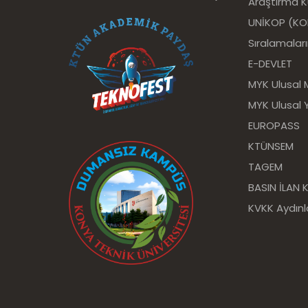
Araştırma 
UNİKOP (KOP 
Sıralamalar
E-DEVLET
MYK Ulusal 
MYK Ulusal Y
EUROPASS
KTÜNSEM
TAGEM
BASIN İLAN
KVKK Aydın