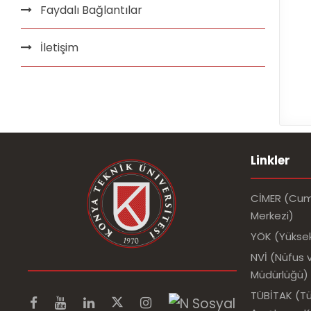
Faydalı Bağlantılar
İletişim
Linkler
CİMER (Cumh
Merkezi)
YÖK (Yükse
NVİ (Nüfus v
Müdürlüğü)
TÜBİTAK (Tür