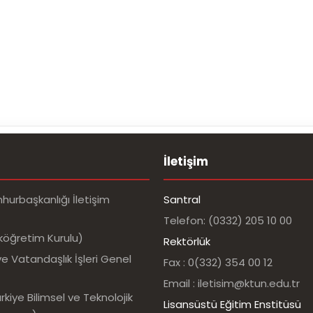
İletişim
urbaşkanlığı İletişim
Santral
Telefon: (0332) 205 10 00
köğretim Kurulu)
Rektörlük
e Vatandaşlık İşleri Genel
Fax : 0(332) 354 00 12
Email : iletisim@ktun.edu.tr
kiye Bilimsel ve Teknolojik
Lisansüstü Eğitim Enstitüsü