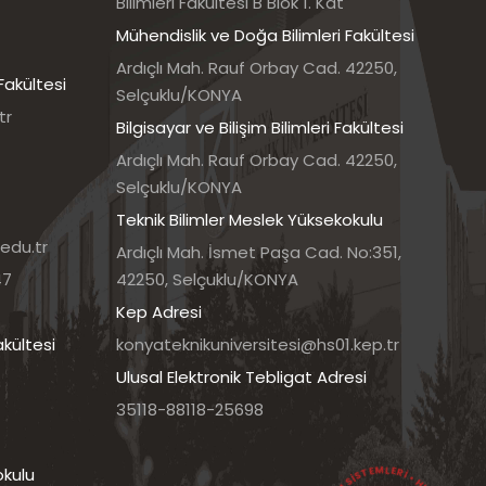
Bilimleri Fakültesi B Blok 1. Kat
Mühendislik ve Doğa Bilimleri Fakültesi
Ardıçlı Mah. Rauf Orbay Cad. 42250,
Fakültesi
Selçuklu/KONYA
tr
Bilgisayar ve Bilişim Bilimleri Fakültesi
Ardıçlı Mah. Rauf Orbay Cad. 42250,
Selçuklu/KONYA
Teknik Bilimler Meslek Yüksekokulu
edu.tr
Ardıçlı Mah. İsmet Paşa Cad. No:351,
47
42250, Selçuklu/KONYA
Kep Adresi
akültesi
konyateknikuniversitesi@hs01.kep.tr
Ulusal Elektronik Tebligat Adresi
35118-88118-25698
okulu