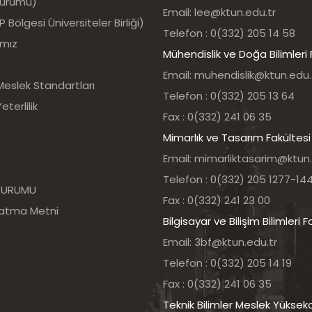
Kurumu)
Email: lee@ktun.edu.tr
Bölgesi Üniversiteler Birliği)
Telefon : 0(332) 205 14 58
ımız
Mühendislik ve Doğa Bilimleri 
Email: muhendislik@ktun.edu.
Meslek Standartları
Telefon : 0(332) 205 13 64
eterlilik
Fax : 0(332) 241 06 35
Mimarlık ve Tasarım Fakültesi
Email: mimarliktasarim@ktun.
Telefon : 0(332) 205 1277-14
 KURUMU
Fax : 0(332) 241 23 00
latma Metni
Bilgisayar ve Bilişim Bilimleri F
Email: 3bf@ktun.edu.tr
Telefon : 0(332) 205 14 19
Fax : 0(332) 241 06 35
Teknik Bilimler Meslek Yüksek